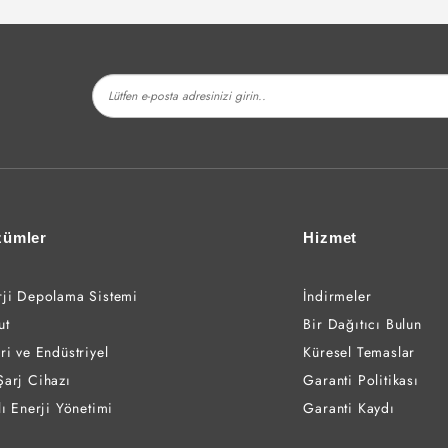
zümler
Hizmet
rji Depolama Sistemi
İndirmeler
ut
Bir Dağıtıcı Bulun
ri ve Endüstriyel
Küresel Temaslar
Şarj Cihazı
Garanti Politikası
lı Enerji Yönetimi
Garanti Kaydı