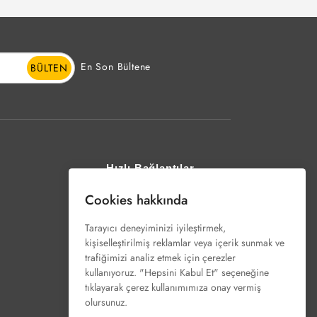
En Son Bültene
BÜLTEN
Hızlı Bağlantılar
Cookies hakkında
SolaX Cloud
Tarayıcı deneyiminizi iyileştirmek,
SolaX Tasarımı
kişiselleştirilmiş reklamlar veya içerik sunmak ve
Web semineri
trafiğimizi analiz etmek için çerezler
kullanıyoruz. "Hepsini Kabul Et" seçeneğine
tıklayarak çerez kullanımımıza onay vermiş
olursunuz.