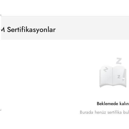
M Sertifikasyonlar
Beklemede kalın
Burada henüz sertifika b