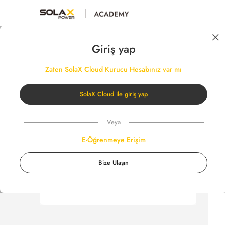
Giriş yap
TÜ
Kurslarım
Tümünü görüntüle
Zaten SolaX Cloud Kurucu Hesabınız var mı
E-Öğrenme Kursları
Uygulamalı Kurslar
SolaX Cloud ile giriş yap
Veya
E-Öğrenmeye Erişim
Bize Ulaşın
Henüz kursa kaydolmadınız
Kurs seçmek için kişisel merkeze gidin