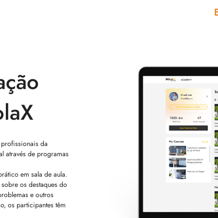
ação
olaX
profissionais da
al através de programas
prático em sala de aula.
 sobre os destaques do
problemas e outros
o, os participantes têm
onde podem praticar