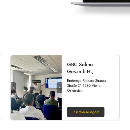
anto se envolvem em
GBC Solino
Ges.m.b.H.,
Endereço:Richard-Strauss-
Straße 31 1230 Viena
Österreich
Inscreva-se Agora