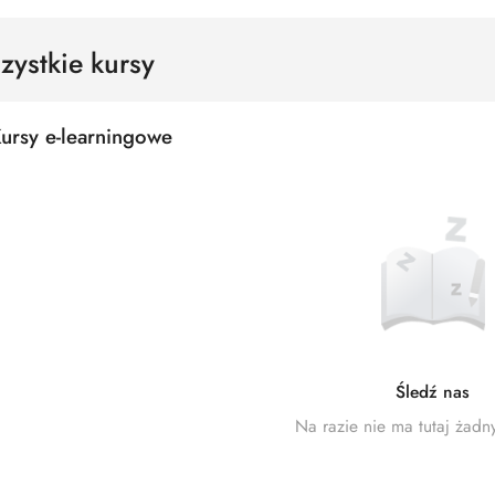
zystkie kursy
ursy e-learningowe
Śledź nas
Na razie nie ma tutaj żadn