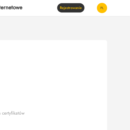
ternetowe
Rejestrowanie
PL
 certyfikatów