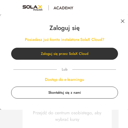
Zaloguj się
WS
Moje kursy
Zobacz wszystkie
Posiadasz już konto instalatora SolaX Cloud?
Kursy e-learningowe
Kursy praktyczne
Zaloguj się przez SolaX Cloud
Lub
Dostęp do e-learningu
Skontaktuj się z nami
Nie zapisałeś się jeszcze na żaden
kurs
Przejdź do centrum osobistego, aby
wybrać kursy