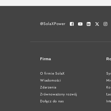
@SolaXPower
Firma
Ro
O firmie SolaX
Sy
Wiadomości
Mi
Zdarzenia
Ko
Zrównoważony rozwój
Ła
Dołącz do nas
In