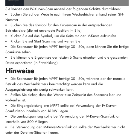
Sie können den IV-Kurven-Scan anhand der folgenden Schritte durchführen:
Suchen Sie auf der Website nach Ihrem Wechselrichter anhand seiner SN-
Nummer
Suchen Sie das Symbol für den Kurvenscan in der entsprechenden
Betriebsleiste (die rot umrandete Position im Bild)
Klicken Sie auf das Symbol, um die Seite mit der IV-Kurve aufzurufen
Klicken Sie auf Start Scanning und warten Sie
Die Scandauer für jeden MPPT beträgt 30~ 60s, dann können Sie die fertige
Scankurve sehen
Sie können die Ergebnisse der letzten 6 Scans einsehen und die gescannten
Daten exportieren (in Entwicklung)
Hinweise
Die Scandauer für jeden MPPT beträgt 30~ 60s, während der der normale
Betrieb des Wechselrichters beeinträchtigt werden kann und die
Ausgangsleistung ein wenig schwanken kann.
Stellen Sie sicher, dass das Wetter zum Zeitpunkt des Scannens klar und
wolkenfrei ist.
Die Eingangsleistung pro MPPT sollte bei Verwendung der IV-Kurven-
Scanfunktion innerhalb von 16 kW liegen.
Die Leerlaufspannung sollte bei Verwendung der IV-Kurven-Scanfunktion
innerhalb von 800 V liegen.
Bei Verwendung der IV-Kurven-Scanfunktion sollte der Wechselrichter nicht
unter der Derating-Situation liegen.