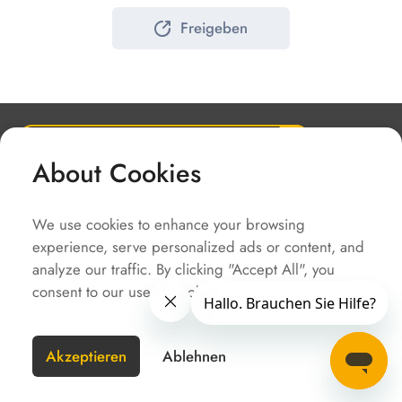
Freigeben
About Cookies
Unternehmen
Lösungen
We use cookies to enhance your browsing
Service
experience, serve personalized ads or content, and
analyze our traffic. By clicking "Accept All", you
Schnellzugriffe
consent to our use of cookies.
URHEBERRECHT @SOLAX POWER
SiteMap
Impressum
Nutzungsbedingungen
Datenschutzerklärung
Akzeptieren
Ablehnen
Deutschland(Germany)