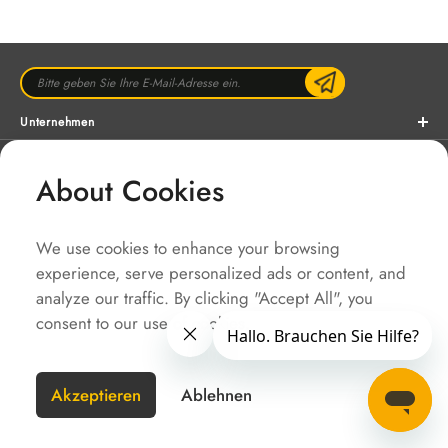
Unternehmen
Lösungen
About Cookies
Service
Schnellzugriffe
We use cookies to enhance your browsing
experience, serve personalized ads or content, and
URHEBERRECHT @SOLAX POWER
analyze our traffic. By clicking "Accept All", you
consent to our use of cookies.
SiteMap
Impressum
Nutzungsbedingungen
Datenschutzerklärung
Deutschland(Germany)
Akzeptieren
Ablehnen