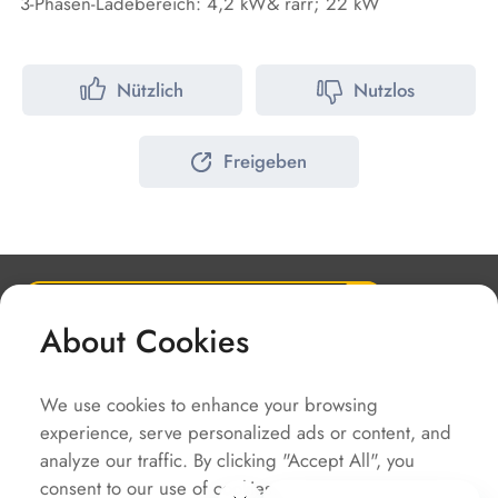
3-Phasen-Ladebereich: 4,2 kW& rarr; 22 kW
Nützlich
Nutzlos
Freigeben
About Cookies
Unternehmen
Lösungen
We use cookies to enhance your browsing
Service
experience, serve personalized ads or content, and
analyze our traffic. By clicking "Accept All", you
Schnellzugriffe
consent to our use of cookies.