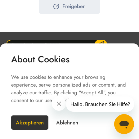
Freigeben
About Cookies
Unternehmen
Lösungen
We use cookies to enhance your browsing
Service
experience, serve personalized ads or content, and
Schnellzugriffe
analyze our traffic. By clicking "Accept All", you
consent to our use of cookies.
URHEBERRECHT @SOLAX POWER
SiteMap
Impressum
Nutzungsbedingungen
Datenschutzerklärung
Akzeptieren
Ablehnen
Deutschland(Germany)